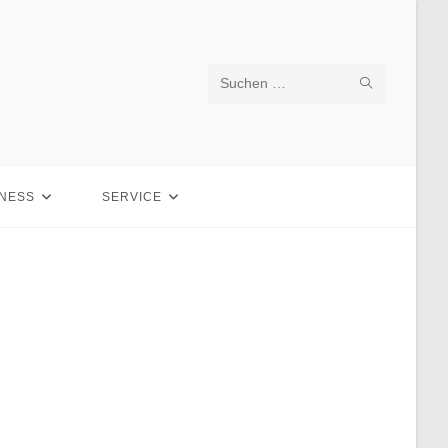
SUCHE
Diese
STARTEN
Website
durchsuchen
LNESS
SERVICE