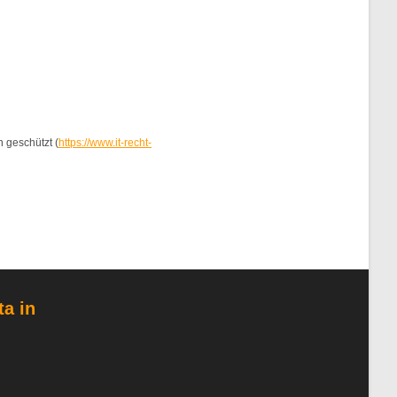
 geschützt (
https://www.it-recht-
ta in