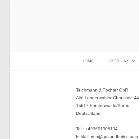
Zum
Inhalt
springen
HOME
ÜBER UNS
Teichmann & Töchter GbR
Alte Langerwahler Chaussee 4
15517 Fürstenwalde/Spree
Deutschland
Tel.: +493661308104
E-Mail: info@gesundheitsstudio-